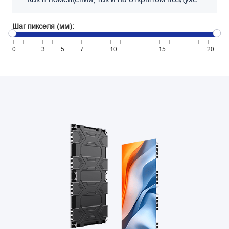
Шаг пикселя (мм):
0
3
5
7
10
15
20