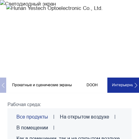
Интерьерные
светодиодные
экраны-
Products
Светодиодный экран
Компания YES TECH предлагает широкий ассортимент 
современных и конкурентоспособных светодиодных дисплеев, 
отвечающих разнообразным потребностям наших клиентов.
Прокатные и сценические экраны
DOOH
Интерьерные 
Рабочая среда:
Все продукты
На открытом воздухе
В помещении
Как в помещении, так и на открытом воздухе