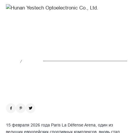
YES
TECH
Shines
for
YES TECH в третий раз блистает на
the
Nanterre Basket
Third
/
Time
Новости
2026.02.26
at
Nanterre
Basket
15 февраля 2026 года Paris La Défense Arena, один из
ведущих европейских спортивных комплексов, вновь стал