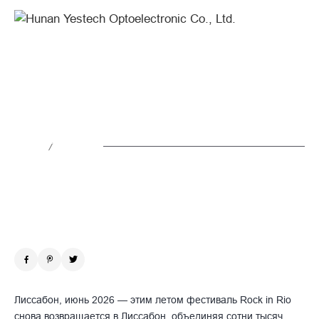
YES
TECH
Once
Again
YES TECH снова освещает сцену
Lights
Rock in Rio
Up
/
the
Новости
2026.06.25
Rock
in
Rio
Stage
Лиссабон, июнь 2026 — этим летом фестиваль Rock in Rio
снова возвращается в Лиссабон, объединяя сотни тысяч