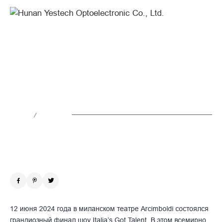
YES
TECH
|
MG6S
Впечатляющая светодиодная стена
LED
MG6S поразила зрителей финала
Wall
Italia’s Got Talent
for
/
Новости
2024.06.22
the
Final
of
Italia’s
Got
Talent
12 июня 2024 года в миланском театре Arcimboldi состоялся
грандиозный финал шоу Italia’s Got Talent. В этом всемирно