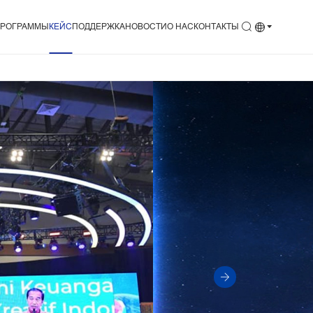
РОГРАММЫ
КEЙC
ПОДДЕРЖКА
НОВОСТИ
О НАС
КОНТАКТЫ
да и монтаж
Сервис
Новости
H
Скачать
События
ичная торговля
Видео
рт
ференции
студия