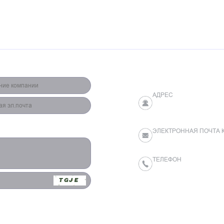
АДРЕС
YES TECH Optoelectro
Kaifu District, Changs
ЭЛЕКТРОННАЯ ПОЧТА
yestech@yes-led.com
ТЕЛЕФОН
+86-(0)731-84539619