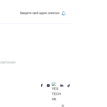
Подпишитесь на нашу рассылку
nic Industrial Park, No.108 Qingzhuhu Road,
ha City, Hunan Province, China
 КОМПАНИИ