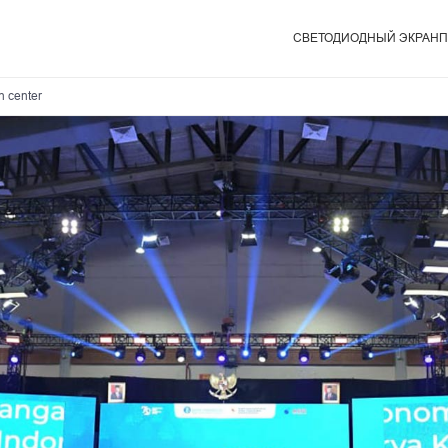
СВЕТОДИОДНЫЙ ЭКРАН
П
Серия MG10
n center
Арен
Серия MG9
DOO
Серия MAir
Розн
Спо
Серия MT II
Кон
Серия Mega
Теле
Cерия MU
XR
Cерия Xtra
Креативная Серия --Magic Stage
Серия Rubik