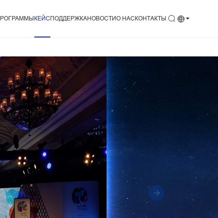
РОГРАММЫ
КEЙC
ПОДДЕРЖКА
НОВОСТИ
О НАС
КОНТАКТЫ
да и монтаж
Сервис
Новости
H
Скачать
События
ичная торговля
Видео
рт
ференции
студия