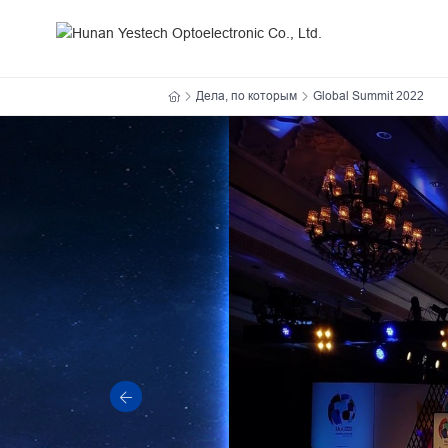
Global
Summit
2022
-
Прокатные и сценические экраны
Дела, по которым
Global Summit 2022
Cases
DOOH
Интерьерные светодиодные экраны
Мелкий шаг пикселя