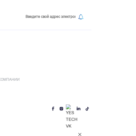
Подпишитесь на нашу рассылку
nic Industrial Park, No.108 Qingzhuhu Road,
ha City, Hunan Province, China
 КОМПАНИИ