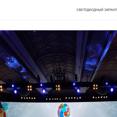
СВЕТОДИОДНЫЙ ЭКРАН
П
Серия MG10
Арен
Серия MG9
DOO
Серия MAir
Розн
Спо
Серия MT II
Кон
Серия Mega
Теле
Cерия MU
XR
Cерия Xtra
Креативная Серия --Magic Stage
Серия Rubik