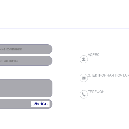
АДРЕС
YES TECH Optoelectro
Kaifu District, Changs
ЭЛЕКТРОННАЯ ПОЧТА
yestech@yes-led.com
ТЕЛЕФОН
+86-(0)731-84539619